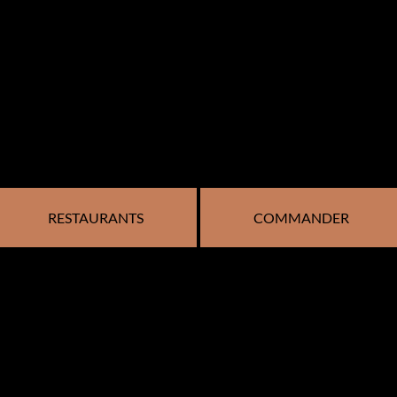
RESTAURANTS
COMMANDER